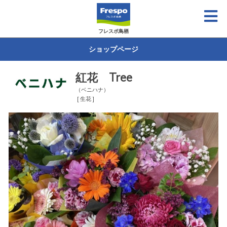
フレスポ鳥栖
ショップページ
紅花 Tree
（ベニハナ）
[ 生花 ]