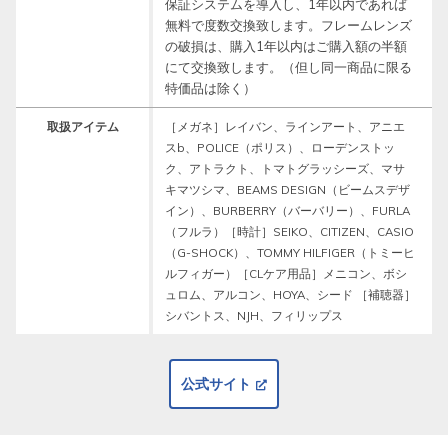
保証システムを導入し、1年以内であれば
無料で度数交換致します。フレームレンズ
の破損は、購入1年以内はご購入額の半額
にて交換致します。（但し同一商品に限る
特価品は除く）
取扱アイテム
［メガネ］レイバン、ラインアート、アニエ
スb、POLICE（ポリス）、ローデンストッ
ク、アトラクト、トマトグラッシーズ、マサ
キマツシマ、BEAMS DESIGN（ビームスデザ
イン）、BURBERRY（バーバリー）、FURLA
（フルラ）［時計］SEIKO、CITIZEN、CASIO
（G-SHOCK）、TOMMY HILFIGER（トミーヒ
ルフィガー）［CLケア用品］メニコン、ボシ
ュロム、アルコン、HOYA、シード ［補聴器］
シバントス、NJH、フィリップス
公式サイト