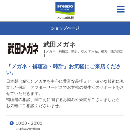
フレスポ鳥栖
ショップページ
武田メガネ
[ メガネ、補聴器、時計、CLケア用品、視力・聴力測定
]
『メガネ・補聴器・時計』お気軽にご来店くださ
い。
日本製（鯖江）メガネを中心に豊富な品揃えと、確かな技術に充
実した保証、アフターサービスでお客様の視生活のサポートをさ
せていただきます。

補聴器の相談、聞こえに関するお悩みや疑問がございましたら、
お気軽にご相談くださいませ。
10:00～20:00

※時短営業中