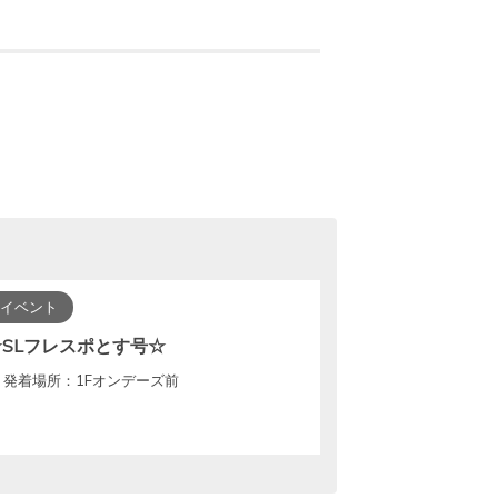
イベント
☆SLフレスポとす号☆
発着場所：1Fオンデーズ前