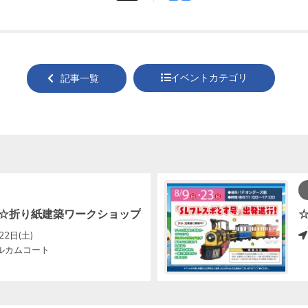
tweet
でシ
する
ェア
する
イベントカテゴリ
記事一覧
☆折り紙建築ワークショップ
22日(土)
ルカムコート