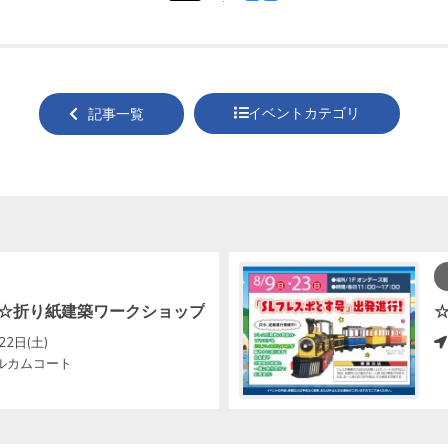
tweet
でシ
する
ェア
する
イベントカテゴリ
記事一覧
☆折り紙建築ワークショップ
22日(土)
ルカムコート