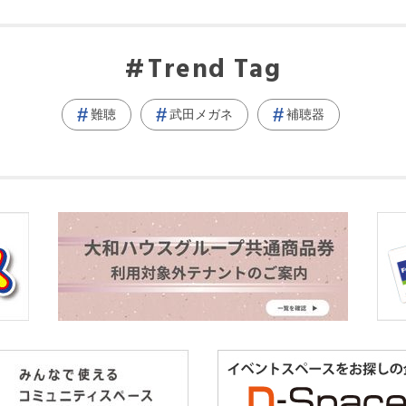
Trend Tag
難聴
武田メガネ
補聴器