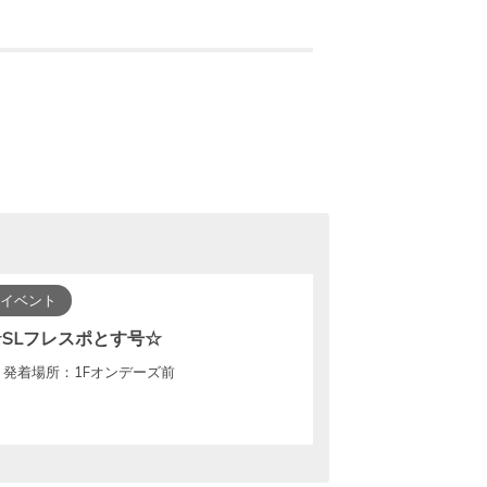
イベント
☆SLフレスポとす号☆
発着場所：1Fオンデーズ前