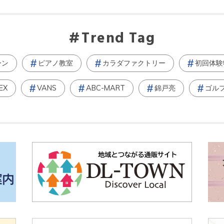
Trend Tag
ーン
ピアノ教室
カラダファクトリー
初回体験
EX
VANS
ABC-MART
錦戸亮
ゴル