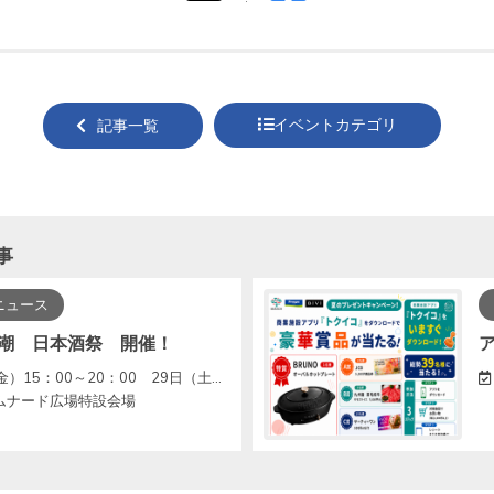
tweet
でシ
する
ェア
する
イベントカテゴリ
記事一覧
事
ニュース
潮 日本酒祭 開催！
5：00～20：00 29日（土）13：00～20：00
ムナード広場特設会場