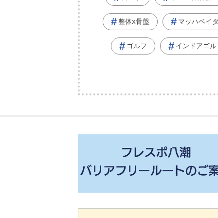
整体x骨盤
マッハベイ
ゴルフ
インドアゴル