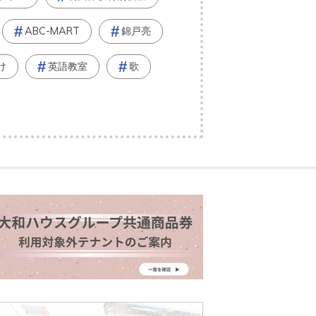
ABC-MART
錦戸亮
け
英語教室
歌