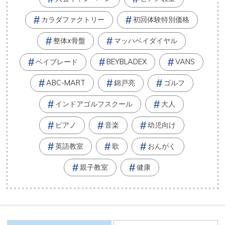
カラダファクトリー
初回体験特別価格
整体x骨盤
マッハベイダイヤル
ベイブレード
BEYBLADEX
VANS
ABC-MART
錦戸亮
ゴルフ
インドアゴルフスクール
大人
ピアノ
音楽
幼児向け
英語教室
歌
おんがく
親子教室
健康