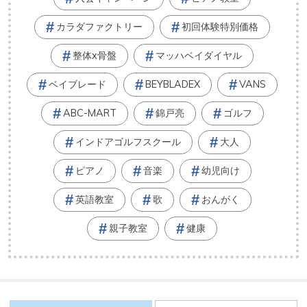
カラダファクトリー
初回体験特別価格
整体x骨盤
マッハベイダイヤル
ベイブレード
BEYBLADEX
VANS
ABC-MART
錦戸亮
ゴルフ
インドアゴルフスクール
大人
ピアノ
音楽
幼児向け
英語教室
歌
おんがく
親子教室
健康