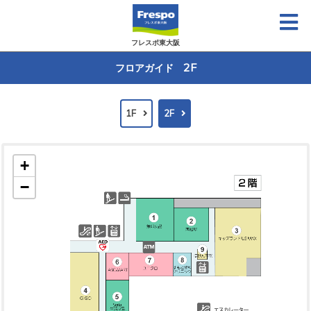
フレスポ東大阪
2F
フロアガイド
1F
2F
+
−