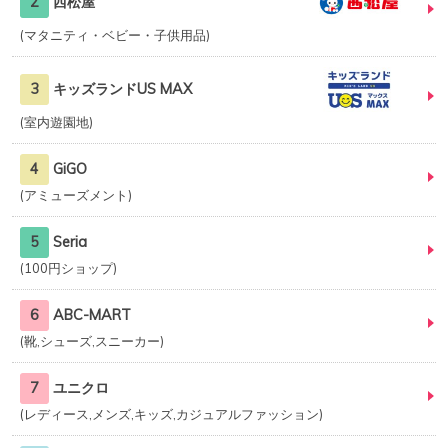
2
西松屋
マタニティ・ベビー・子供用品
3
キッズランドUS MAX
室内遊園地
4
GiGO
アミューズメント
5
Seria
100円ショップ
6
ABC-MART
靴,シューズ,スニーカー
7
ユニクロ
レディース,メンズ,キッズ,カジュアルファッション