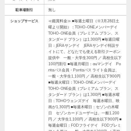
無し
駐車場割引
≪鑑賞料金≫ ■毎週土曜日（※3月28日土
ショップサービス
曜より開始）：TOHO-ONEメンバーデイ
TOHO-ONE会員（プレミアム プラン、ス
タンダード プラン）は1,300円 ■毎週日曜
日：JERAサンデイ JERAサンデイ特設サ
イトにて、どなたでも使える割引クーポン
提供中 一般・大学生300円 ／ 高校生以下
100円割引 ■毎週月曜日：auマンデイ Po
ntaパス会員・Pontaパス ライト会員は、
一般・大学生1,100円 ／ 高校生以下900円
■毎週火曜日：TOHO-ONEメンバーデイ
TOHO-ONE会員（プレミアム プラン、ス
タンダード プラン）は1,300円 ■毎週水曜
日：TOHOウェンズデイ 毎週水曜日、映
画が1,300円 ■毎週木曜日：セゾンの木曜
日 セゾンカードユーザーは、一般1,200
円 ／ 大学生1,100円 ／ 高校生以下900円 ■
毎週金曜日：FODフライデイ FODプレミ