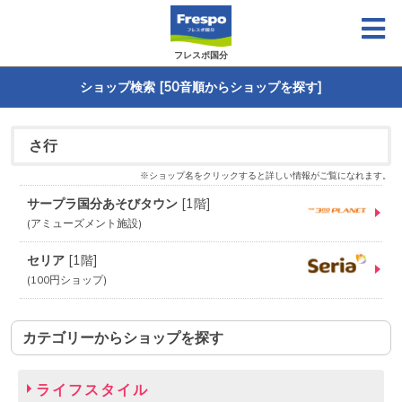
フレスポ国分
ショップ検索 [50音順からショップを探す]
さ行
※ショップ名をクリックすると詳しい情報がご覧になれます。
サープラ国分あそびタウン
[
1階
]
アミューズメント施設
セリア
[
1階
]
100円ショップ
カテゴリーからショップを探す
ライフスタイル