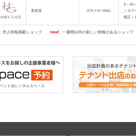
9：00
美容室
078-747-0662
／カラ
矯正～1
…求人情報掲載ショップ
new!
…一週間以内の新しい情報があるショップ