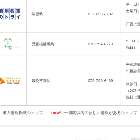
平　日）1
土曜日）1
学習塾
0120-555-202
日祝は
9：00
児童福祉事業
078-754-6229
祝日）
午前診療　
午後診療　
鍼灸整骨院
078-798-6489
休診日　
（202
…求人情報掲載ショップ
new!
…一週間以内の新しい情報があるショップ