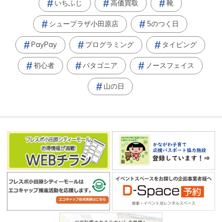
いちふじ
高価買取
靴
シュープラザ小田原店
5のつく日
PayPay
プログラミング
タイピング
初心者
パタゴニア
ノースフェイス
山の日