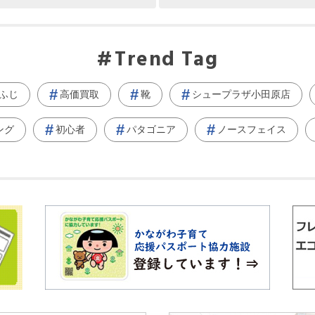
Trend Tag
ふじ
高価買取
靴
シュープラザ小田原店
ング
初心者
パタゴニア
ノースフェイス