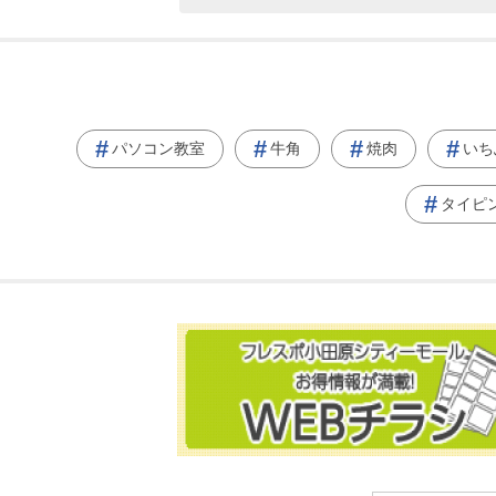
パソコン教室
牛角
焼肉
いち
タイピ