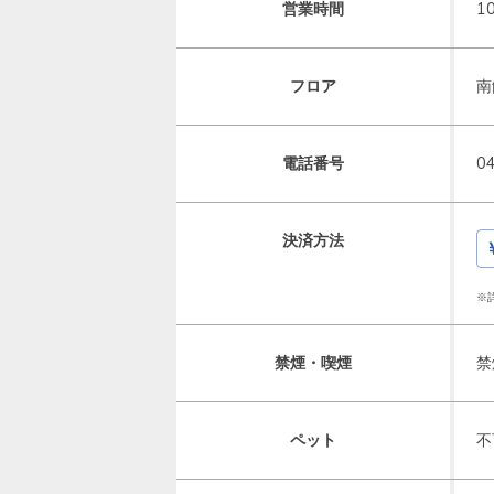
営業時間
1
フロア
南
電話番号
0
決済方法
※
禁煙・喫煙
禁
ペット
不