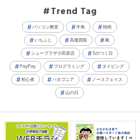
Trend Tag
パソコン教室
牛角
焼肉
いちふじ
高価買取
靴
シュープラザ小田原店
5のつく日
PayPay
プログラミング
タイピング
初心者
パタゴニア
ノースフェイス
山の日