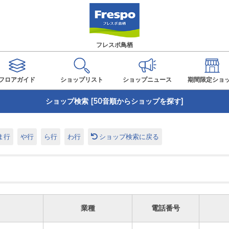
フレスポ鳥栖
フロアガイド
ショップ
リスト
ショップ
ニュース
期間限定
ショ
ショップ検索 [50音順からショップを探す]
ま行
や行
ら行
わ行
ショップ検索に戻る
業種
電話番号