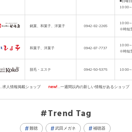
■日曜日
10:00
10:00～
銘菓、和菓子、洋菓子
0942-82-2265
※時短
10:00～
和菓子、洋菓子
0942-87-7737
※時短
脱毛・エステ
0942-50-5375
10:00～
…求人情報掲載ショップ
new!
…一週間以内の新しい情報があるショップ
Trend Tag
難聴
武田メガネ
補聴器