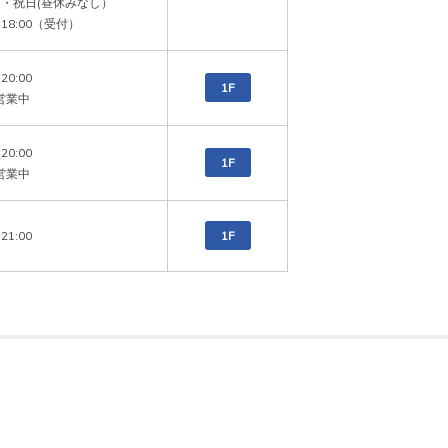
・祝日(昼休みなし）

～18:00（受付）
20:00

1F
営業中
20:00

1F
営業中
21:00
1F