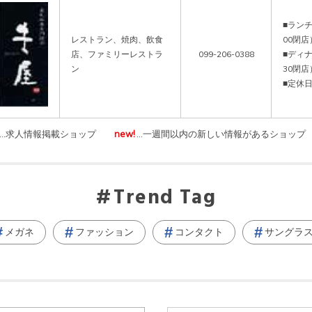
■ランチ
レストラン、焼肉、飲食
00閉店）
店、ファミリーレストラ
099-206-0388
■ディナ
ン
30閉店）
■定休
…求人情報掲載ショップ
new!
…一週間以内の新しい情報があるショップ
Trend Tag
メガネ
ファッション
コンタクト
サングラ