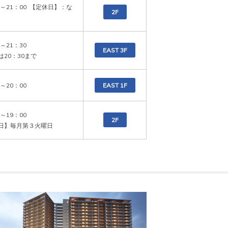
0～21：00  【定休日】：な
2F
～21：30

EAST 3F
は20：30まで
0～20：00
EAST 1F
～19：00 

2F
日】毎月第３火曜日