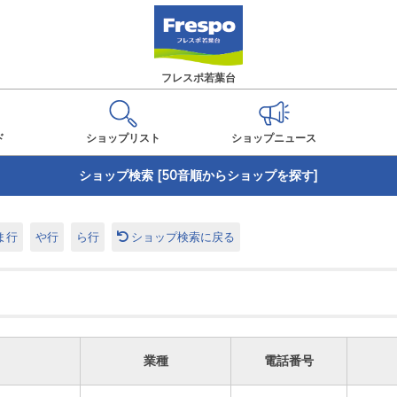
フレスポ若葉台
ド
ショップ
リスト
ショップ
ニュース
ショップ検索 [50音順からショップを探す]
ま行
や行
ら行
ショップ検索に戻る
業種
電話番号