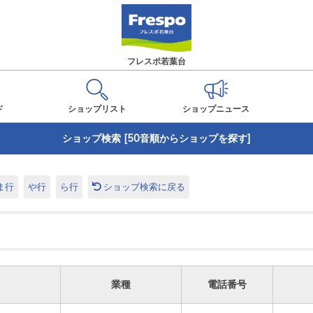
フレスポ若葉台
ド
ショップ
リスト
ショップ
ニュース
ショップ検索 [50音順からショップを探す]
ま行
や行
ら行
ショップ検索に戻る
業種
電話番号