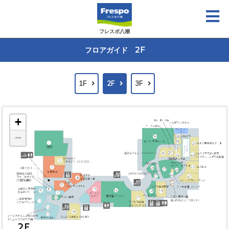
フレスポ八潮
2F
フロアガイド
1F
2F
3F
+
−