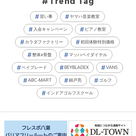
Trend Tag
習い事
ヤマハ音楽教室
入会キャンペーン
ピアノ教室
カラダファクトリー
初回体験特別価格
整体x骨盤
マッハベイダイヤル
ベイブレード
BEYBLADEX
VANS
ABC-MART
錦戸亮
ゴルフ
インドアゴルフスクール