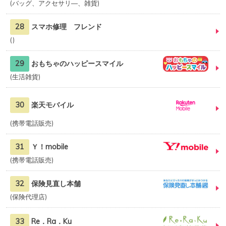
バッグ、アクセサリ―、雑貨
28
スマホ修理 フレンド
29
おもちゃのハッピースマイル
生活雑貨
30
楽天モバイル
携帯電話販売
31
Ｙ！mobile
携帯電話販売
32
保険見直し本舗
保険代理店
33
Re．Ra．Ku