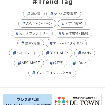
Trend Tag
習い事
ヤマハ音楽教室
入会キャンペーン
ピアノ教室
カラダファクトリー
初回体験特別価格
整体x骨盤
マッハベイダイヤル
ベイブレード
BEYBLADEX
VANS
ABC-MART
錦戸亮
ゴルフ
インドアゴルフスクール