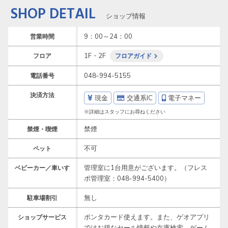
SHOP DETAIL
ショップ情報
9：00～24：00
営業時間
1F・2F
フロア
フロアガイド
048-994-5155
電話番号
決済方法
現金
交通系IC
電子マネー
※詳細はスタッフにお尋ねください
禁煙
禁煙・喫煙
不可
ペット
管理室に1台用意がございます。（フレス
ベビーカー／車いす
ポ管理室：048-994-5400）
無し
駐車場割引
ポンタカード使えます。また、ゲオアプリ
ショップサービス
ではお得なセール情報や在庫検索、ゲーム