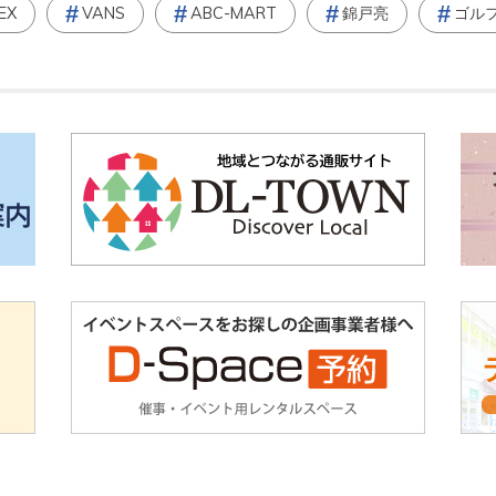
EX
VANS
ABC-MART
錦戸亮
ゴル