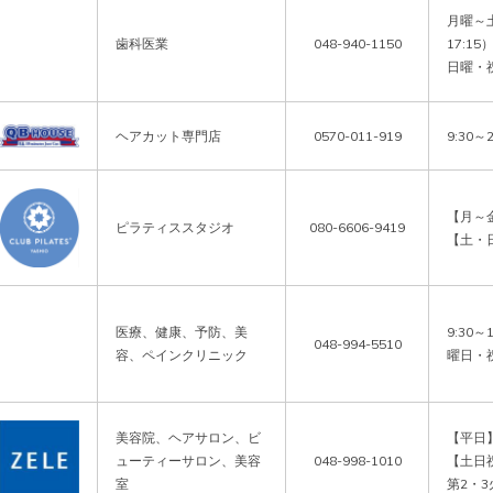
月曜～土
歯科医業
048-940-1150
17:15）
日曜・
ヘアカット専門店
0570-011-919
9:30～2
【月～金】
ピラティススタジオ
080-6606-9419
医療、健康、予防、美
9:30～
048-994-5510
容、ペインクリニック
曜日・
美容院、ヘアサロン、ビ
【平日】
ューティーサロン、美容
048-998-1010
【土日祝
室
第2・