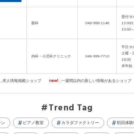
受付:9
眼科
048-998-1146
13:00
10:00～
平日 9:
土曜・日曜
内科・小児科クリニック
048-999-7710
18:0
末年始
…求人情報掲載ショップ
new!
…一週間以内の新しい情報があるショップ
Trend Tag
ーン
ピアノ教室
カラダファクトリー
初回体験