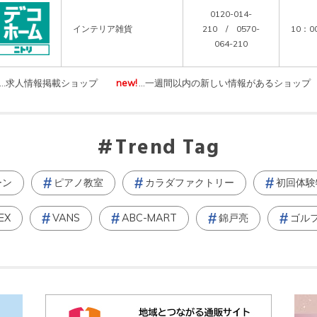
0120-014-
インテリア雑貨
210 / 0570-
10：0
064-210
…求人情報掲載ショップ
new!
…一週間以内の新しい情報があるショップ
Trend Tag
ーン
ピアノ教室
カラダファクトリー
初回体験
EX
VANS
ABC-MART
錦戸亮
ゴル