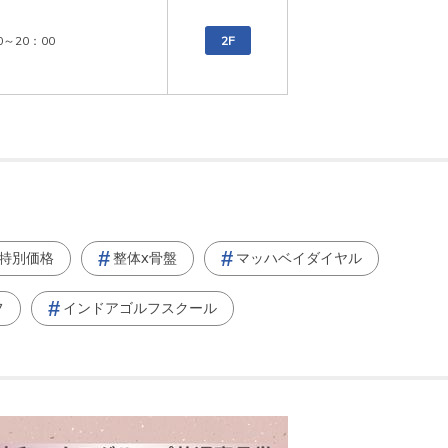
0～20：00
2F
特別価格
整体x骨盤
マッハベイダイヤル
フ
インドアゴルフスクール