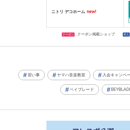
ニトリ デコホーム
new!
…クーポン掲載ショップ
クーポン
求人
習い事
ヤマハ音楽教室
入会キャンペ
ベイブレード
BEYBLAD