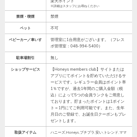
楽天ポイント
※詳細はスタッフにお尋ねください
禁煙
禁煙・喫煙
不可
ペット
管理室に1台用意がございます。（フレス
ベビーカー／車いす
ポ管理室：048-994-5400）
無し
駐車場割引
【Honeys members club】サイトまたは
ショップサービス
アプリにてポイントを貯めていただけるサ
ービスです。レギュラー会員はポイント率
1％ですが、過去1年間のご購入金額（税
込）によって5つの会員ランクをご用意し
ております。貯まったポイントは1ポイン
ト＝1円にてご利用可能です。また、生年
月日のご登録で、お誕生日クーポンもプレ
ゼントします。
取扱アイテム
ハニーズ,Honeys,プチプラ,安い,トレンド,ママ