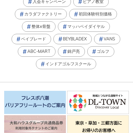
入会キャンペーン
ピアノ教室
カラダファクトリー
初回体験特別価格
整体x骨盤
マッハベイダイヤル
ベイブレード
BEYBLADEX
VANS
ABC-MART
錦戸亮
ゴルフ
インドアゴルフスクール